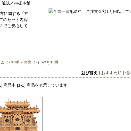
商品一覧
よくあるご質問
送料・お支
ーム
>
神棚・お宮
>
けやき神棚
並び替え
|
おすすめ順
|
価
[1] 商品中 [1-1] 商品を表示しています