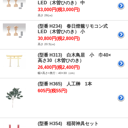
LED（木曽ひのき） 中
33,000円(税3,000円)
高さ 26(㎝)
(型番 H234) 春日燈籠リモコン式
LED（木曽ひのき） 小
30,800円(税2,800円)
高さ 20.5(㎝)
(型番 H313) 白木鳥居 小 巾40×
高さ30（木曽ひのき）
26,400円(税2,400円)
幅×高さ×奥行：40×30（cm）
(型番 H365) 人工榊 1本
605円(税55円)
(型番 H354) 稲荷神具セット