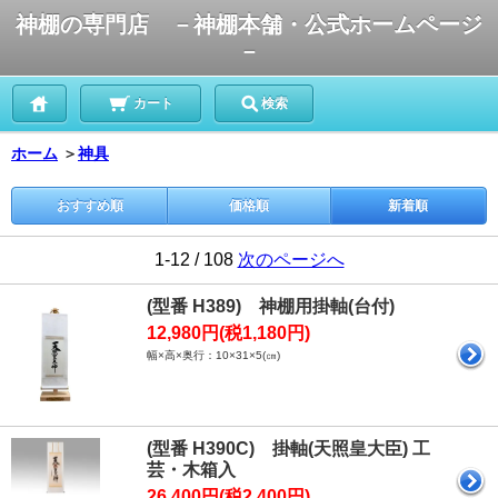
神棚の専門店 －神棚本舗・公式ホームページ
－
カート
検索
ホーム
＞
神具
おすすめ順
価格順
新着順
1-12 / 108
次のページへ
(型番 H389) 神棚用掛軸(台付)
12,980円(税1,180円)
幅×高×奥行：10×31×5(㎝)
(型番 H390C) 掛軸(天照皇大臣) 工
芸・木箱入
26,400円(税2,400円)