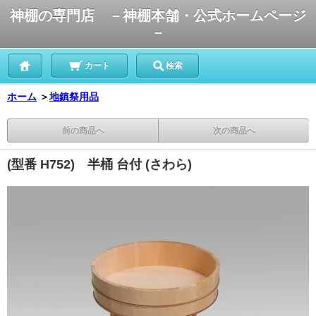
神棚の専門店 －神棚本舗・公式ホームページ
－
カート
検索
ホーム
＞
地鎮祭用品
前の商品へ
次の商品へ
(型番 H752) 半桶 台付 (さわら)