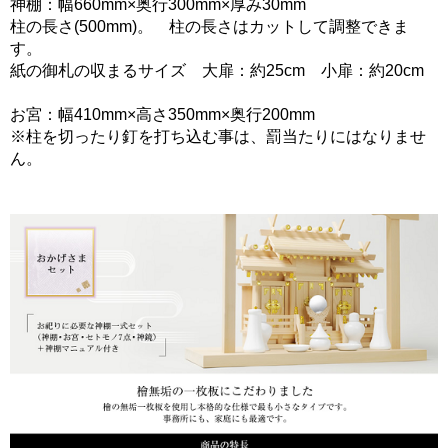
神棚：幅660mm×奥行300mm×厚み30mm
柱の長さ(500mm)。 柱の長さはカットして調整できま
す。
紙の御札の収まるサイズ 大扉：約25cm 小扉：約20cm
お宮：幅410mm×高さ350mm×奥行200mm
※柱を切ったり釘を打ち込む事は、罰当たりにはなりませ
ん。