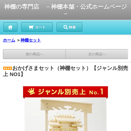
神棚の専門店 －神棚本舗・公式ホームページ
－
カート
検索
ホーム
＞
神棚セット
前の商品へ
次の商品へ
おかげさまセット（神棚セット）【ジャンル別売
上 NO1】