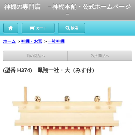
神棚の専門店 －神棚本舗・公式ホームページ
－
カート
検索
ホーム
＞
神棚・お宮
＞
一社神棚
前の商品へ
次の商品へ
(型番 H374) 鳳翔一社・大（みす付）